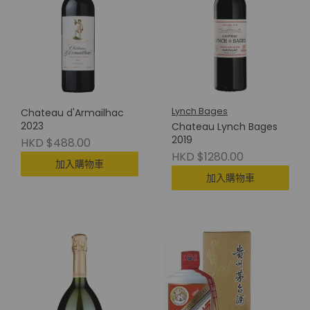
Lynch Bages
Chateau d'Armailhac
2023
Chateau Lynch Bages
2019
HKD $488.00
HKD $1280.00
加入購物車
加入購物車