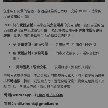
您家中有閒置的名酒、老酒或限量威士忌嗎？交給
CHILL
，讓您的
珍藏發揮最大價值！
CHILL 擁有
實體店鋪
，為您提供
安全可靠
的交易環境。我們專業的品
酒團隊即時掌握全球市場行情， 為您提供最精準的
專業估價
與
即時
報價
，承諾以市面最具競爭力的頂級高價回收。
💎
專業估價，即時報價
—— 專業團隊，行情透明不壓價。
🏪
實體店鋪，安全可靠
—— 門市交收最安心，隱私全程保
密。
⚡
即時過數，現金交收
—— 現場確認，資金即刻到帳。
交易方式靈活便捷，不論是預約
門市交收
或專人上門，確認後均可安
排
即時過數
（轉帳）或現金支付，過程全程保密、資金光速到帳。交
給 CHILL，享受最尊榮、省心的老酒變現體驗！
電話/WhatsApp：
(+852)9165 1335
電郵：chillwinehk@gmail.com