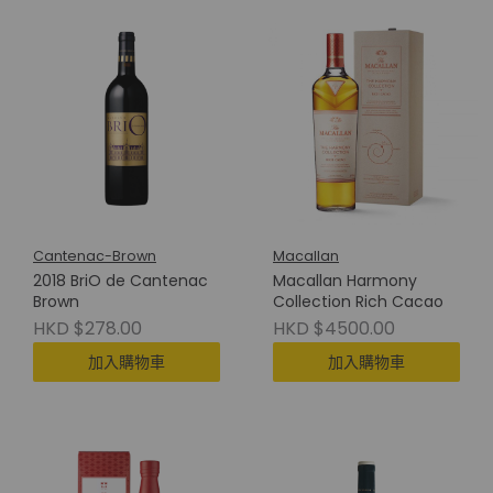
Cantenac-Brown
Macallan
2018 BriO de Cantenac
Macallan Harmony
Brown
Collection Rich Cacao
HKD $278.00
HKD $4500.00
加入購物車
加入購物車