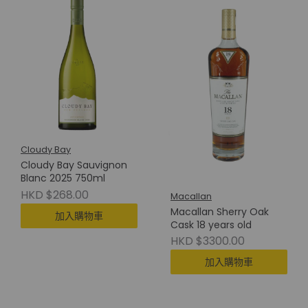
Cloudy Bay
Cloudy Bay Sauvignon
Blanc 2025 750ml
HKD $268.00
Macallan
Macallan Sherry Oak
加入購物車
Cask 18 years old
HKD $3300.00
加入購物車