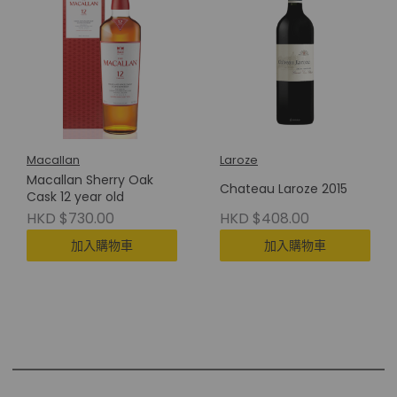
Macallan
Laroze
Macallan Sherry Oak
Chateau Laroze 2015
Cask 12 year old
HKD $730.00
HKD $408.00
加入購物車
加入購物車