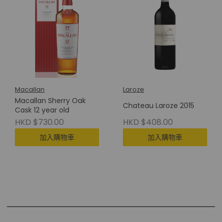
Macallan
Laroze
Macallan Sherry Oak
Chateau Laroze 2015
Cask 12 year old
HKD $730.00
HKD $408.00
加入購物車
加入購物車