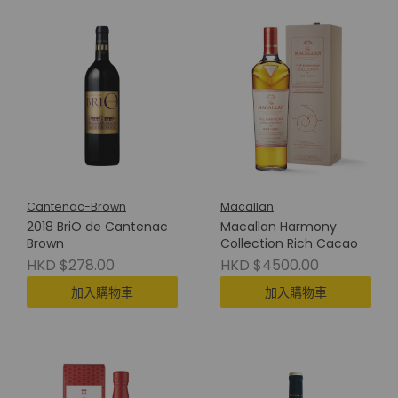
Cantenac-Brown
Macallan
2018 BriO de Cantenac
Macallan Harmony
Brown
Collection Rich Cacao
HKD $278.00
HKD $4500.00
加入購物車
加入購物車