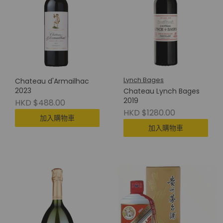
Lynch Bages
Chateau d'Armailhac
2023
Chateau Lynch Bages
2019
HKD $488.00
HKD $1280.00
加入購物車
加入購物車