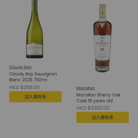
Cloudy Bay
Cloudy Bay Sauvignon
Blanc 2025 750ml
HKD $268.00
Macallan
Macallan Sherry Oak
加入購物車
Cask 18 years old
HKD $3300.00
加入購物車