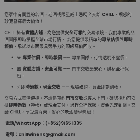
您家中有閒置的名酒、老酒或限量威士忌嗎？交給
CHILL
，讓您的
珍藏發揮最大價值！
CHILL 擁有
實體店鋪
，為您提供
安全可靠
的交易環境。我們專業的品
酒團隊即時掌握全球市場行情， 為您提供最精準的
專業估價
與
即時
報價
，承諾以市面最具競爭力的頂級高價回收。
💎
專業估價，即時報價
—— 專業團隊，行情透明不壓價。
🏪
實體店鋪，安全可靠
—— 門市交收最安心，隱私全程保
密。
⚡
即時過數，現金交收
—— 現場確認，資金即刻到帳。
交易方式靈活便捷，不論是預約
門市交收
或專人上門，確認後均可安
排
即時過數
（轉帳）或現金支付，過程全程保密、資金光速到帳。交
給 CHILL，享受最尊榮、省心的老酒變現體驗！
電話/WhatsApp：
(+852)9165 1335
電郵：chillwinehk@gmail.com