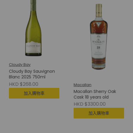
Cloudy Bay
Cloudy Bay Sauvignon
Blanc 2025 750ml
HKD $268.00
Macallan
Macallan Sherry Oak
加入購物車
Cask 18 years old
HKD $3300.00
加入購物車