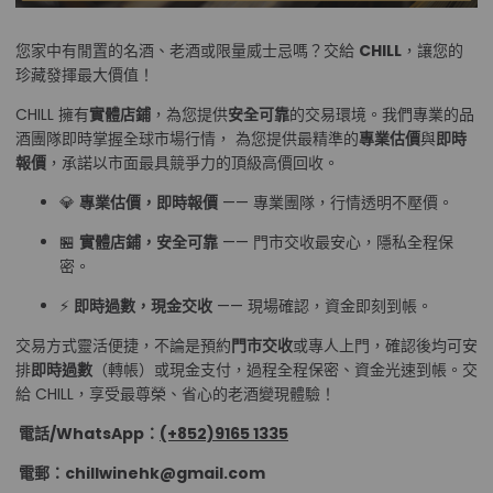
您家中有閒置的名酒、老酒或限量威士忌嗎？交給
CHILL
，讓您的
珍藏發揮最大價值！
CHILL 擁有
實體店鋪
，為您提供
安全可靠
的交易環境。我們專業的品
酒團隊即時掌握全球市場行情， 為您提供最精準的
專業估價
與
即時
報價
，承諾以市面最具競爭力的頂級高價回收。
💎
專業估價，即時報價
—— 專業團隊，行情透明不壓價。
🏪
實體店鋪，安全可靠
—— 門市交收最安心，隱私全程保
密。
⚡
即時過數，現金交收
—— 現場確認，資金即刻到帳。
交易方式靈活便捷，不論是預約
門市交收
或專人上門，確認後均可安
排
即時過數
（轉帳）或現金支付，過程全程保密、資金光速到帳。交
給 CHILL，享受最尊榮、省心的老酒變現體驗！
電話/WhatsApp：
(+852)9165 1335
電郵：chillwinehk@gmail.com