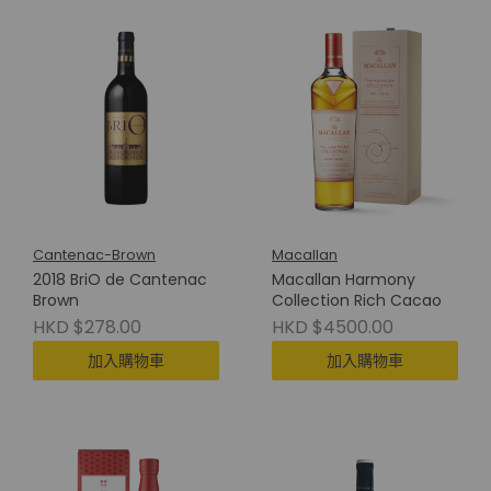
Cantenac-Brown
Macallan
2018 BriO de Cantenac
Macallan Harmony
Brown
Collection Rich Cacao
HKD $278.00
HKD $4500.00
加入購物車
加入購物車