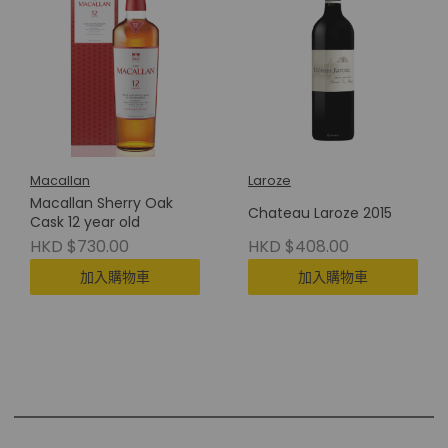
Macallan
Laroze
Macallan Sherry Oak
Chateau Laroze 2015
Cask 12 year old
HKD $730.00
HKD $408.00
加入購物車
加入購物車