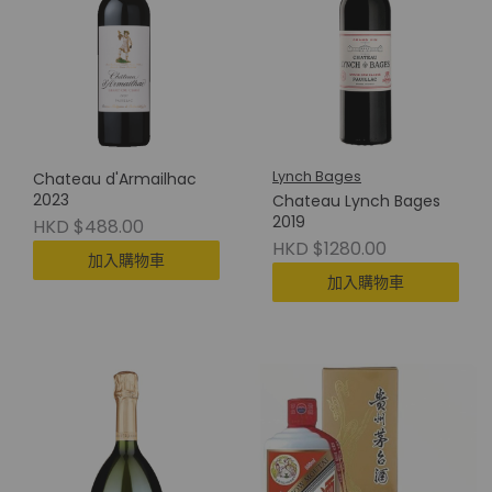
Lynch Bages
Chateau d'Armailhac
2023
Chateau Lynch Bages
2019
HKD $488.00
HKD $1280.00
加入購物車
加入購物車