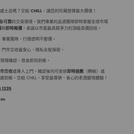
量威士忌嗎？交給
CHILL
，讓您的珍藏發揮最大價值！
全可靠
的交易環境。我們專業的品酒團隊即時掌握全球市場
價
與
即時報價
，承諾以市面最具競爭力的頂級高價回收。
— 專業團隊，行情透明不壓價。
— 門市交收最安心，隱私全程保密。
 現場確認，資金即刻到帳。
市交收
或專人上門，確認後均可安排
即時過數
（轉帳）或
到帳。交給 CHILL，享受最尊榮、省心的老酒變現體驗！
 1335
om