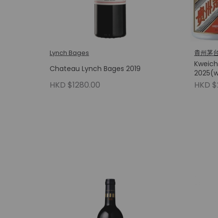
Lynch Bages
貴州茅
Kweich
Chateau Lynch Bages 2019
2025(
HKD $1280.00
HKD $