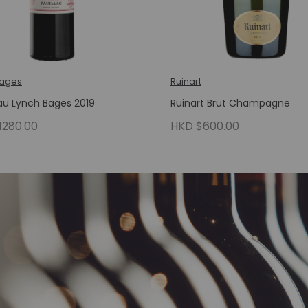
Bages
Ruinart
u Lynch Bages 2019
Ruinart Brut Champagne
1280.00
HKD $600.00