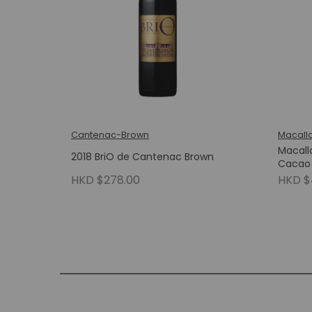
Cantenac-Brown
Macall
Macall
2018 BriO de Cantenac Brown
Cacao
HKD $278.00
HKD $