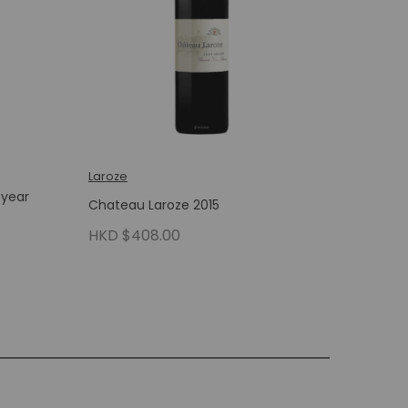
Laroze
 year
Chateau Laroze 2015
HKD $408.00