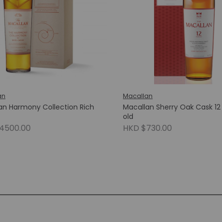
an
Macallan
an Harmony Collection Rich
Macallan Sherry Oak Cask 12
old
4500.00
HKD $730.00