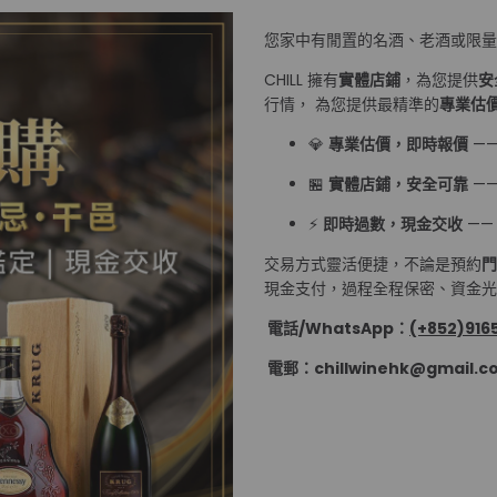
您家中有閒置的名酒、老酒或限
CHILL 擁有
實體店鋪
，為您提供
安
行情， 為您提供最精準的
專業估
💎
專業估價，即時報價
—
🏪
實體店鋪，安全可靠
—
⚡
即時過數，現金交收
——
交易方式靈活便捷，不論是預約
門
現金支付，過程全程保密、資金光速
電話/WhatsApp：
(+852)9165
電郵：chillwinehk@gmail.c