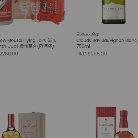
台
Cloudy Bay
ow Moutai Flying Fairy 53%
Cloudy Bay Sauvignon Blanc
with Cup) 貴州茅台(附酒杯)
750ml
2280.00
HKD $268.00