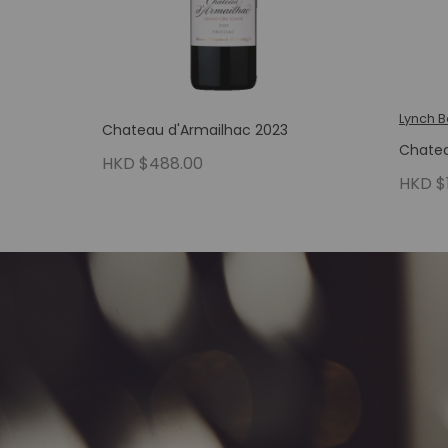
Lynch 
Chateau d'Armailhac 2023
Chatea
HKD $488.00
HKD $