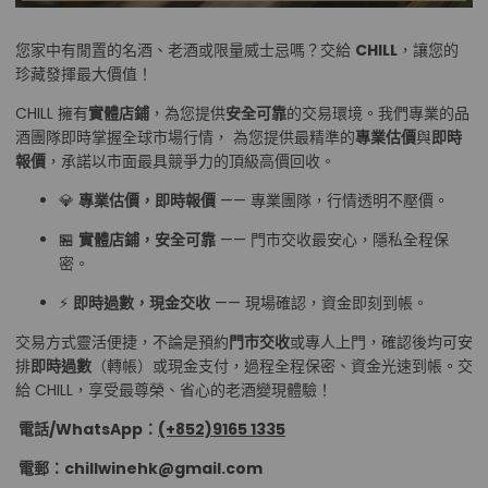
您家中有閒置的名酒、老酒或限量威士忌嗎？交給
CHILL
，讓您的
珍藏發揮最大價值！
CHILL 擁有
實體店鋪
，為您提供
安全可靠
的交易環境。我們專業的品
酒團隊即時掌握全球市場行情， 為您提供最精準的
專業估價
與
即時
報價
，承諾以市面最具競爭力的頂級高價回收。
💎
專業估價，即時報價
—— 專業團隊，行情透明不壓價。
🏪
實體店鋪，安全可靠
—— 門市交收最安心，隱私全程保
密。
⚡
即時過數，現金交收
—— 現場確認，資金即刻到帳。
交易方式靈活便捷，不論是預約
門市交收
或專人上門，確認後均可安
排
即時過數
（轉帳）或現金支付，過程全程保密、資金光速到帳。交
給 CHILL，享受最尊榮、省心的老酒變現體驗！
電話/WhatsApp：
(+852)9165 1335
電郵：chillwinehk@gmail.com