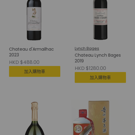
Lynch Bages
Chateau d'Armailhac
2023
Chateau Lynch Bages
2019
HKD $488.00
HKD $1280.00
加入購物車
加入購物車