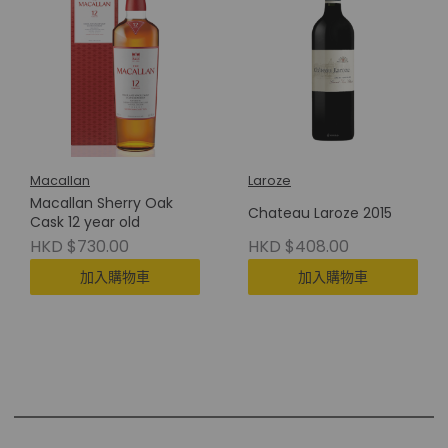
Macallan
Laroze
Macallan Sherry Oak
Chateau Laroze 2015
Cask 12 year old
HKD $730.00
HKD $408.00
加入購物車
加入購物車