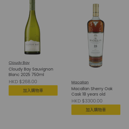
Cloudy Bay
Cloudy Bay Sauvignon
Blanc 2025 750ml
HKD $268.00
Macallan
Macallan Sherry Oak
加入購物車
Cask 18 years old
HKD $3300.00
加入購物車