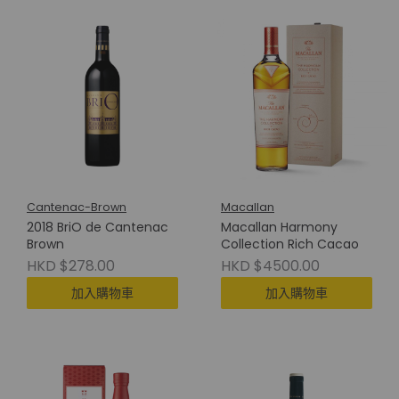
Cantenac-Brown
Macallan
2018 BriO de Cantenac
Macallan Harmony
Brown
Collection Rich Cacao
HKD $278.00
HKD $4500.00
加入購物車
加入購物車