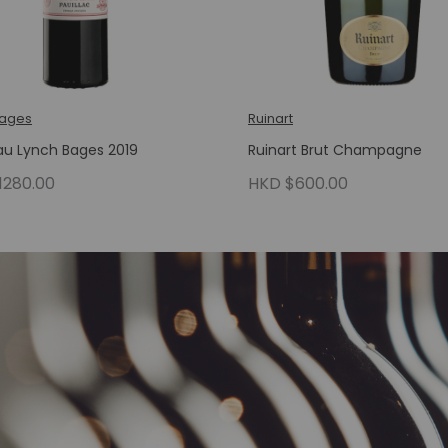
Bages
Ruinart
u Lynch Bages 2019
Ruinart Brut Champagne
1280.00
HKD $600.00