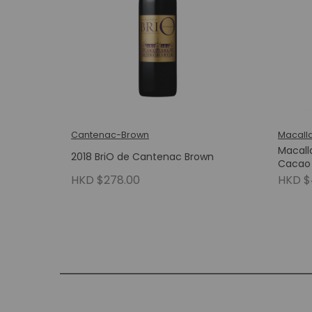
Cantenac-Brown
Macall
Macall
2018 BriO de Cantenac Brown
Cacao
HKD $278.00
HKD $