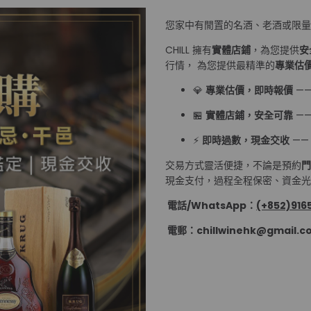
您家中有閒置的名酒、老酒或限
CHILL 擁有
實體店鋪
，為您提供
安
行情， 為您提供最精準的
專業估
💎
專業估價，即時報價
—
🏪
實體店鋪，安全可靠
—
⚡
即時過數，現金交收
——
交易方式靈活便捷，不論是預約
門
現金支付，過程全程保密、資金光速
電話/WhatsApp：
(+852)9165
電郵：chillwinehk@gmail.c