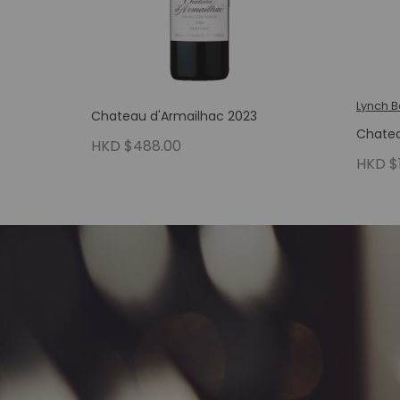
Lynch 
Chateau d'Armailhac 2023
Chatea
HKD $488.00
HKD $