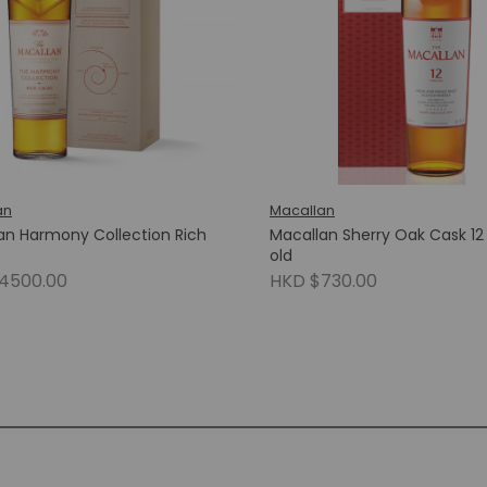
an
Macallan
an Harmony Collection Rich
Macallan Sherry Oak Cask 12
old
4500.00
HKD $730.00