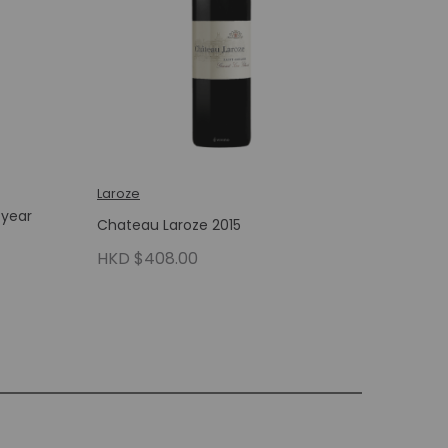
Laroze
 year
Chateau Laroze 2015
HKD $408.00