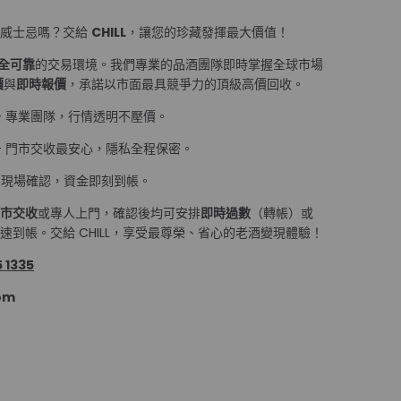
量威士忌嗎？交給
CHILL
，讓您的珍藏發揮最大價值！
全可靠
的交易環境。我們專業的品酒團隊即時掌握全球市場
價
與
即時報價
，承諾以市面最具競爭力的頂級高價回收。
— 專業團隊，行情透明不壓價。
— 門市交收最安心，隱私全程保密。
 現場確認，資金即刻到帳。
市交收
或專人上門，確認後均可安排
即時過數
（轉帳）或
到帳。交給 CHILL，享受最尊榮、省心的老酒變現體驗！
 1335
om