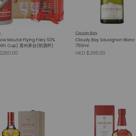
台
Cloudy Bay
ow Moutai Flying Fairy 53%
Cloudy Bay Sauvignon Blanc
with Cup) 貴州茅台(附酒杯)
750ml
2280.00
HKD $268.00