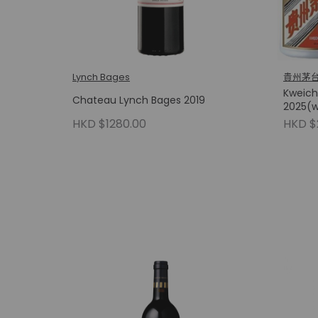
Lynch Bages
貴州茅
Kweich
Chateau Lynch Bages 2019
2025(
HKD $1280.00
HKD $