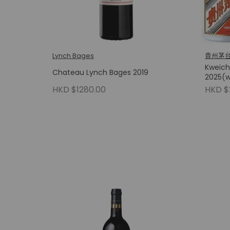
Lynch Bages
貴州茅
Kweich
Chateau Lynch Bages 2019
2025(
HKD $1280.00
HKD $