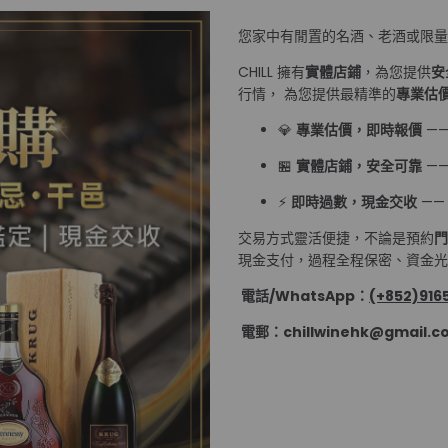
您家中有閒置的名酒、老酒或限
CHILL 擁有
實體店鋪
，為您提供
安
行情， 為您提供最精準的
專業估
💎
專業估價，即時報價
—
🏪
實體店鋪，安全可靠
—
⚡
即時過數，現金交收
——
交易方式靈活便捷，不論是預約
門
現金支付，過程全程保密、資金光速
電話/WhatsApp：
(+852)9165
電郵：chillwinehk@gmail.c