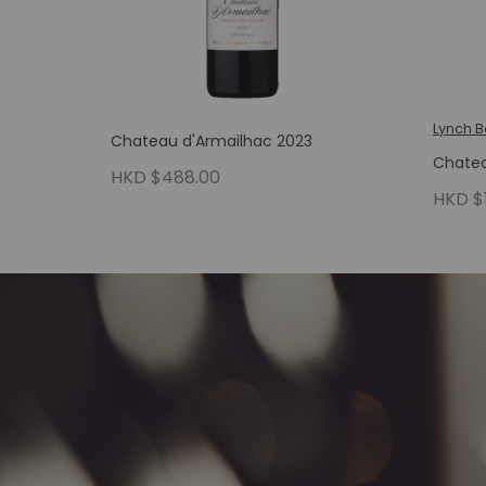
Lynch 
Chateau d'Armailhac 2023
Chatea
HKD $488.00
HKD $