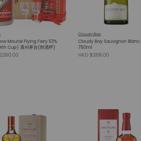
台
Cloudy Bay
ow Moutai Flying Fairy 53%
Cloudy Bay Sauvignon Blanc
with Cup) 貴州茅台(附酒杯)
750ml
2280.00
HKD $268.00