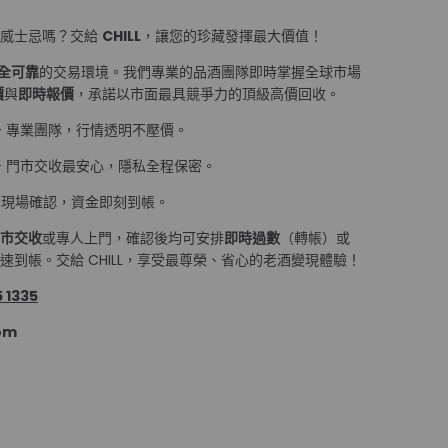
量威士忌嗎？交給
CHILL
，讓您的珍藏發揮最大價值！
全可靠
的交易環境。我們專業的品酒團隊即時掌握全球市場
價
與
即時報價
，承諾以市面最具競爭力的頂級高價回收。
— 專業團隊，行情透明不壓價。
— 門市交收最安心，隱私全程保密。
 現場確認，資金即刻到帳。
市交收
或專人上門，確認後均可安排
即時過數
（轉帳）或
到帳。交給 CHILL，享受最尊榮、省心的老酒變現體驗！
 1335
om