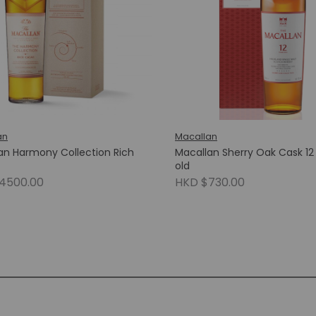
an
Macallan
an Harmony Collection Rich
Macallan Sherry Oak Cask 12
old
4500.00
HKD $730.00