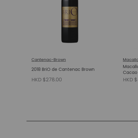
Cantenac-Brown
Macall
Macall
2018 BriO de Cantenac Brown
Cacao
HKD $278.00
HKD $