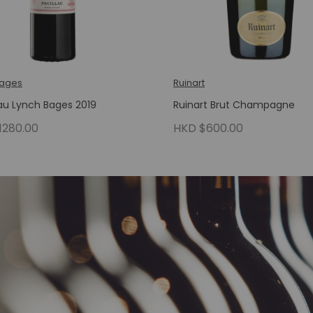
Bages
Ruinart
u Lynch Bages 2019
Ruinart Brut Champagne
1280.00
HKD $600.00