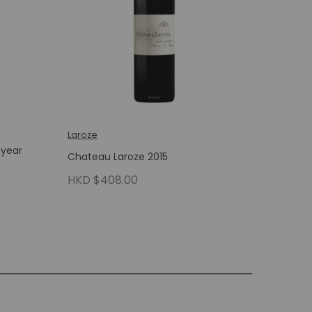
Laroze
 year
Chateau Laroze 2015
HKD $408.00